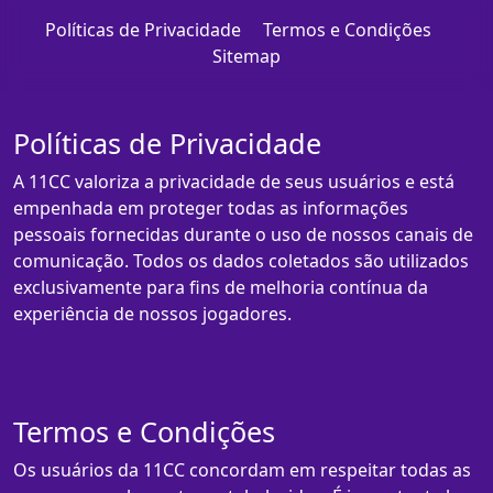
Políticas de Privacidade
Termos e Condições
Sitemap
Políticas de Privacidade
A 11CC valoriza a privacidade de seus usuários e está
empenhada em proteger todas as informações
pessoais fornecidas durante o uso de nossos canais de
comunicação. Todos os dados coletados são utilizados
exclusivamente para fins de melhoria contínua da
experiência de nossos jogadores.
Termos e Condições
Os usuários da 11CC concordam em respeitar todas as