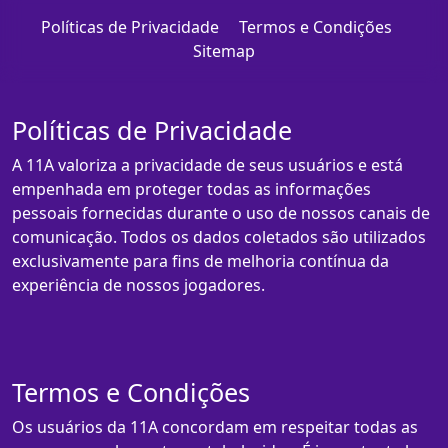
Políticas de Privacidade
Termos e Condições
Sitemap
Políticas de Privacidade
A 11A valoriza a privacidade de seus usuários e está
empenhada em proteger todas as informações
pessoais fornecidas durante o uso de nossos canais de
comunicação. Todos os dados coletados são utilizados
exclusivamente para fins de melhoria contínua da
experiência de nossos jogadores.
Termos e Condições
Os usuários da 11A concordam em respeitar todas as