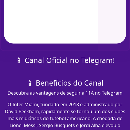
📱 Canal Oficial no Telegram!
📱 Benefícios do Canal
Descubra as vantagens de seguir a 11A no Telegram
O Inter Miami, fundado em 2018 e administrado por
David Beckham, rapidamente se tornou um dos clubes
mais midiáticos do futebol americano. A chegada de
Lionel Messi, Sergio Busquets e Jordi Alba elevou o