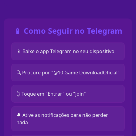
📱 Como Seguir no Telegram
📱 Baixe o app Telegram no seu dispositivo
🔍 Procure por "@10 Game DownloadOficial"
👆 Toque em "Entrar" ou "Join"
🔔 Ative as notificações para não perder
nada