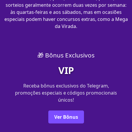
sorteios geralmente ocorrem duas vezes por semana:
às quartas-feiras e aos sábados, mas em ocasiões
especiais podem haver concursos extras, como a Mega
da Virada.
🎁 Bônus Exclusivos
VIP
Receba bônus exclusivos do Telegram,
promoções especiais e códigos promocionais
únicos!
Ver Bônus