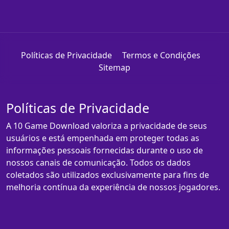
Políticas de Privacidade
Termos e Condições
Sitemap
Políticas de Privacidade
A 10 Game Download valoriza a privacidade de seus
usuários e está empenhada em proteger todas as
informações pessoais fornecidas durante o uso de
nossos canais de comunicação. Todos os dados
coletados são utilizados exclusivamente para fins de
melhoria contínua da experiência de nossos jogadores.