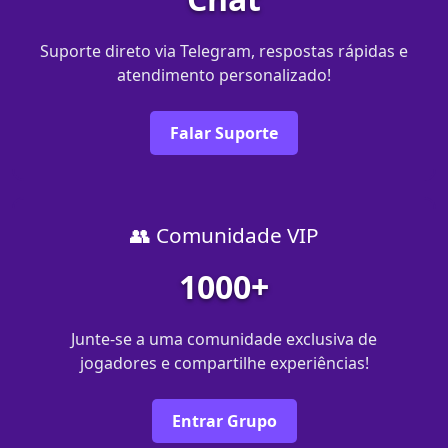
Suporte direto via Telegram, respostas rápidas e
atendimento personalizado!
Falar Suporte
👥 Comunidade VIP
1000+
Junte-se a uma comunidade exclusiva de
jogadores e compartilhe experiências!
Entrar Grupo