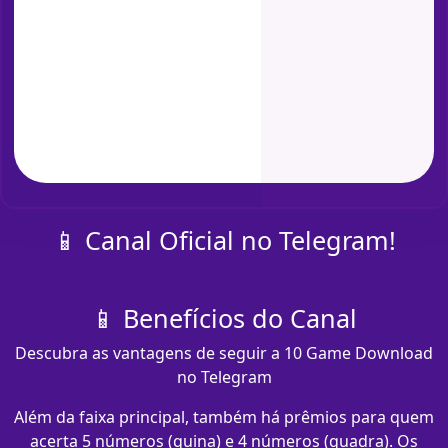
📱 Canal Oficial no Telegram!
📱 Benefícios do Canal
Descubra as vantagens de seguir a 10 Game Download
no Telegram
Além da faixa principal, também há prêmios para quem
acerta 5 números (quina) e 4 números (quadra). Os