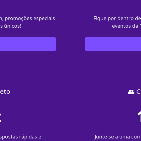
m, promoções especiais
Fique por dentro d
s únicos!
eventos da 
reto
👥 
t
espostas rápidas e
Junte-se a uma com