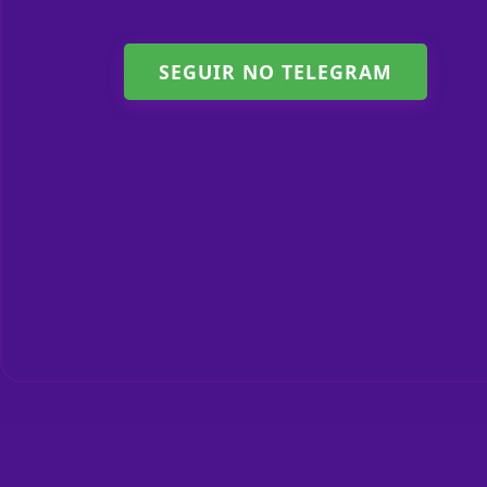
SEGUIR NO TELEGRAM