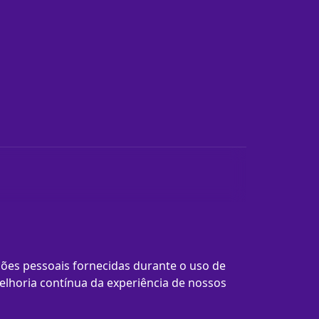
ões pessoais fornecidas durante o uso de
elhoria contínua da experiência de nossos