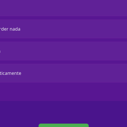
erder nada
a
aticamente