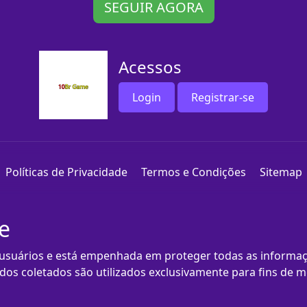
SEGUIR AGORA
Acessos
Login
Registrar-se
Políticas de Privacidade
Termos e Condições
Sitemap
de
s usuários e está empenhada em proteger todas as informaç
os coletados são utilizados exclusivamente para fins de m