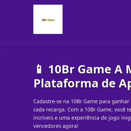
📱 10Br Game A 
Plataforma de A
Cadastre-se na 10Br Game para ganhar
cada recarga. Com a 10Br Game, você 
incríveis e uma experiência de jogo inig
vencedores agora!