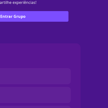
rtilhe experiências!
Entrar Grupo