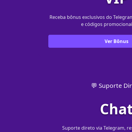
Receba bônus exclusivos do Telegra
e códigos promocionai
Ver Bônus
💬 Suporte Di
Cha
Suporte direto via Telegram, r