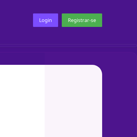
Login
Registrar-se