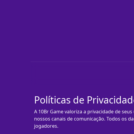
Políticas de Privacida
A 10Br Game valoriza a privacidade de seu
nossos canais de comunicação. Todos os dad
jogadores.