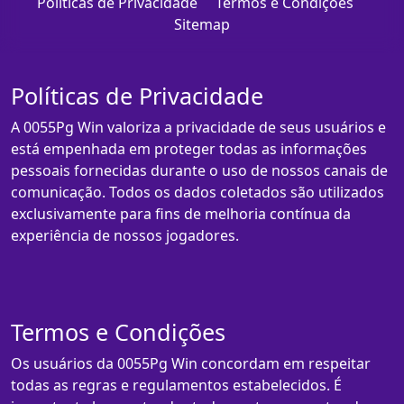
Políticas de Privacidade
Termos e Condições
Sitemap
Políticas de Privacidade
A 0055Pg Win valoriza a privacidade de seus usuários e
está empenhada em proteger todas as informações
pessoais fornecidas durante o uso de nossos canais de
comunicação. Todos os dados coletados são utilizados
exclusivamente para fins de melhoria contínua da
experiência de nossos jogadores.
Termos e Condições
Os usuários da 0055Pg Win concordam em respeitar
todas as regras e regulamentos estabelecidos. É