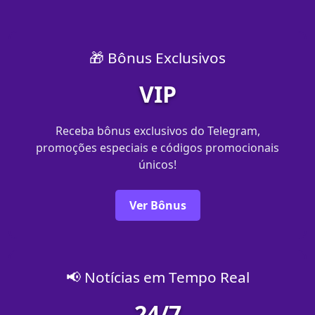
🎁 Bônus Exclusivos
VIP
Receba bônus exclusivos do Telegram,
promoções especiais e códigos promocionais
únicos!
Ver Bônus
📢 Notícias em Tempo Real
24/7